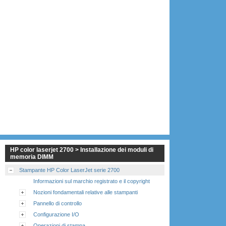
HP color laserjet 2700 > Installazione dei moduli di
memoria DIMM
Stampante HP Color LaserJet serie 2700
Informazioni sul marchio registrato e il copyright
Nozioni fondamentali relative alle stampanti
Pannello di controllo
Configurazione I/O
Operazioni di stampa