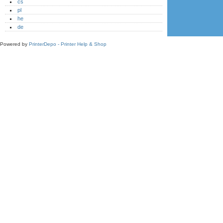
cs
pl
he
de
Powered by
PrinterDepo - Printer Help & Shop