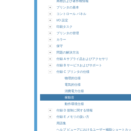
商標および著作権情報
プリンタの基本
コントロール パネル
I/O 設定
印刷タスク
プリンタの管理
カラー
保守
問題の解決方法
付録 A サプライ品およびアクセサリ
付録 B サービスおよびサポート
付録 C プリンタの仕様
物理的仕様
電気的仕様
消費電力仕様
稼動音
動作環境仕様
付録 D 規制に関する情報
付録 E メモリの扱い方
用語集
ヘルプ ビューアにおけるユーザー補助ショートカ