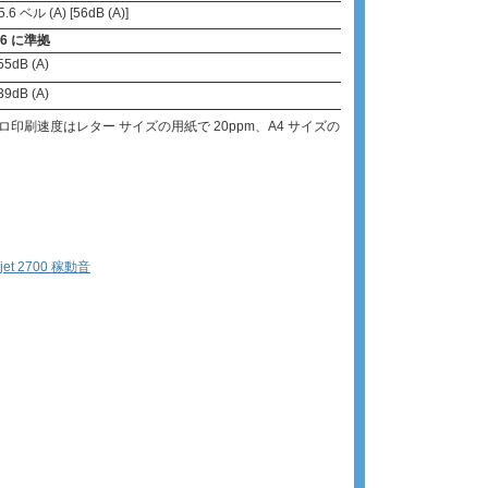
5.6 ベル (A) [56dB (A)]
296 に準拠
55dB (A)
39dB (A)
ロ印刷速度はレター サイズの用紙で 20ppm、A4 サイズの
erjet 2700 稼動音