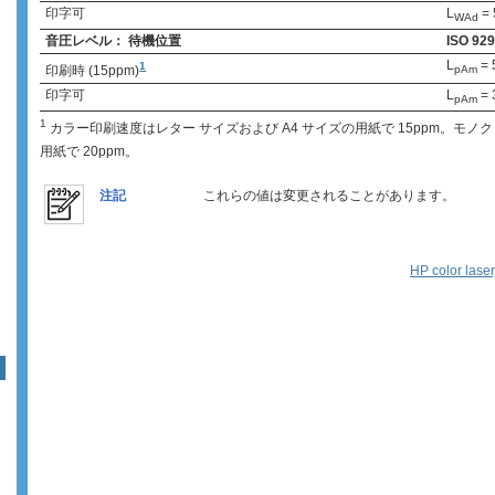
印字可
L
= 
WAd
音圧レベル： 待機位置
ISO 9
L
= 
1
印刷時 (15ppm)
pAm
印字可
L
= 
pAm
1
カラー印刷速度はレター サイズおよび A4 サイズの用紙で 15ppm。モノク
用紙で 20ppm。
注記
これらの値は変更されることがあります。
HP color las
ッ