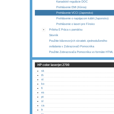
Kanadské regulácie DOC
Prehlásenie EMI (Kórea)
Prehlásenie VCCI (Japonsko)
Prehlásenie o napájacom kábli (Japonsko)
Prehlásenie o laseri pre Fínsko
Príloha E Práca s pamäťou
Slovník
Použitie klávesových skratiek zjednodušeného
ovládania v Zobrazovači Pomocníka
Použitie Zobrazovača Pomocníka vo formáte HTML
HP color laserjet 2700
sk
th
nl
ko
fi
es
pt
sl
ca
fr