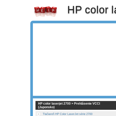
HP color l
HP color laserjet 2700 > Prehlásenie VCCI
(Japonsko)
Tlačiareň HP Color LaserJet série 2700