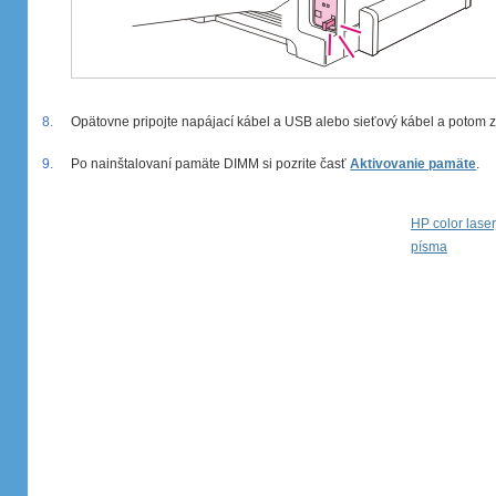
8.
Opätovne pripojte napájací kábel a USB alebo sieťový kábel a potom za
9.
Po nainštalovaní pamäte DIMM si pozrite časť
Aktivovanie pamäte
.
HP color lase
písma