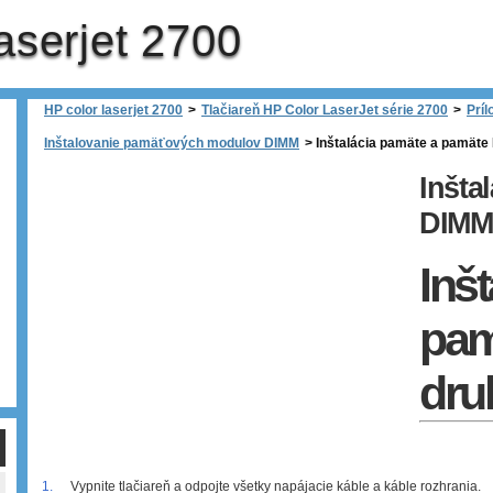
aserjet 2700
HP color laserjet 2700
>
Tlačiareň HP Color LaserJet série 2700
>
Prí
Inštalovanie pamäťových modulov DIMM
>
Inštalácia pamäte a pamäte
Inšta
DIMM
Inš
pam
dru
1.
Vypnite tlačiareň a odpojte všetky napájacie káble a káble rozhrania.