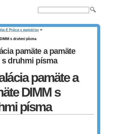
loha E Práca s pamäťou
>
 DIMM s druhmi písma
lácia pamäte a pamäte
 s druhmi písma
talácia pamäte a
äte DIMM s
hmi písma