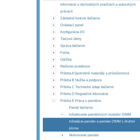
Informácie o obchodných značkách a autorských
právach
Základné funkcie tlačiarne
Ovládací panel
Konfigurácia I/O
Tlačové úlohy
Správa tlačiarne
Farba
Údržba
Riešenie problémov
Príloha A Spotrebné materiály a príslušenstvá
Príloha B Služba a podpora
Príloha C Technické údaje tlačiarne
Príloha D Regulačné informácie
Príloha E Práca s pamäťou
Pamäť tlačiarne
Inštalovanie pamäťových modulov DIMM
Inštalácia pamäte a pamäte DIMM s druhmi
písma
Aktivovanie pamäte