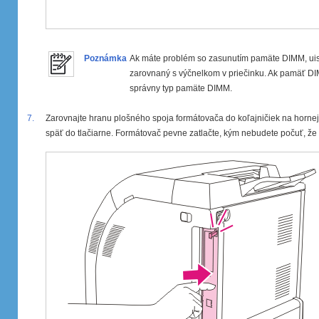
Poznámka
Ak máte problém so zasunutím pamäte DIMM, uist
zarovnaný s výčnelkom v priečinku. Ak pamäť DIM
správny typ pamäte DIMM.
7.
Zarovnajte hranu plošného spoja formátovača do koľajničiek na hornej
späť do tlačiarne. Formátovač pevne zatlačte, kým nebudete počuť, že