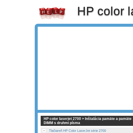
HP color l
HP color laserjet 2700 > Inštalácia pamäte a pamäte
DIMM s druhmi písma
Tlačiareň HP Color LaserJet série 2700