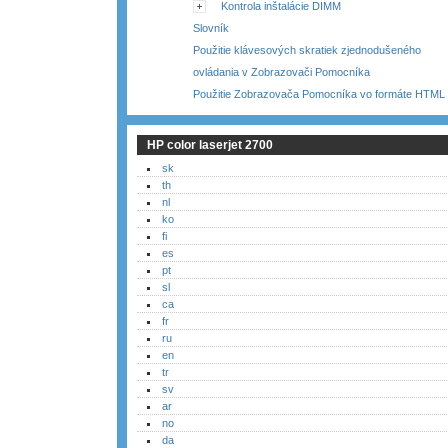
Kontrola inštalácie DIMM
Slovník
Použitie klávesových skratiek zjednodušeného
ovládania v Zobrazovači Pomocníka
Použitie Zobrazovača Pomocníka vo formáte HTML
HP color laserjet 2700
sk
th
nl
ko
fi
es
pt
sl
ca
fr
ru
en
tr
sv
ar
no
da