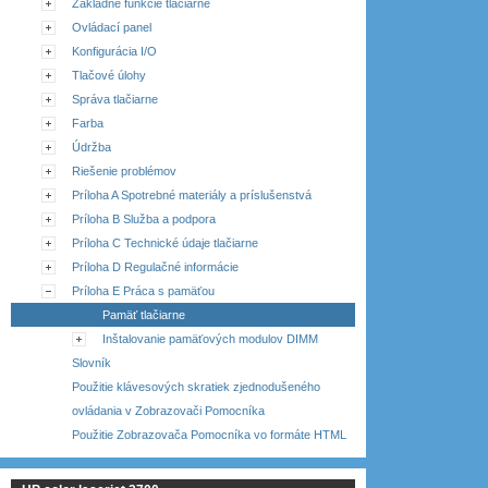
Základné funkcie tlačiarne
Ovládací panel
Konfigurácia I/O
Tlačové úlohy
Správa tlačiarne
Farba
Údržba
Riešenie problémov
Príloha A Spotrebné materiály a príslušenstvá
Príloha B Služba a podpora
Príloha C Technické údaje tlačiarne
Príloha D Regulačné informácie
Príloha E Práca s pamäťou
Pamäť tlačiarne
Inštalovanie pamäťových modulov DIMM
Slovník
Použitie klávesových skratiek zjednodušeného
ovládania v Zobrazovači Pomocníka
Použitie Zobrazovača Pomocníka vo formáte HTML