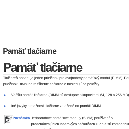
Pamäť tlačiarne
Pamäť tlačiarne
Tlačiareň obsahuje jeden priečinok pre dvojradový pamäťový modul (DIMM). Po
priečinok DIMM na rozšírenie tlačiarne o nasledujúce položky:
●
Väčšiu pamäť tlačiarne (DIMM sú dostupné s kapacitami 64, 128 a 256 MB)
●
Iné jazyky a možnosti tlačiarne založené na pamäti DIMM
Poznámka
Jednoradové pamäťové moduly (SIMM) používané v
predchádzajúcich laserových tlačiarňach HP nie sú kompatibil