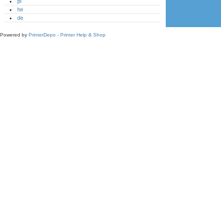
pl
he
de
Powered by
PrinterDepo - Printer Help & Shop