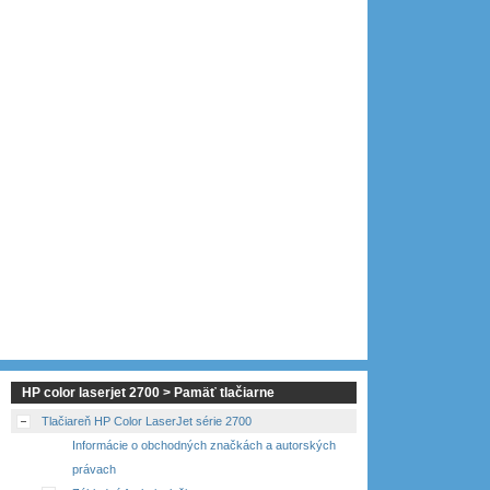
HP color laserjet 2700 > Pamäť tlačiarne
Tlačiareň HP Color LaserJet série 2700
Informácie o obchodných značkách a autorských
právach