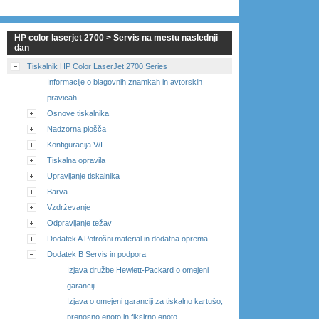
HP color laserjet 2700 > Servis na mestu naslednji
dan
Tiskalnik HP Color LaserJet 2700 Series
Informacije o blagovnih znamkah in avtorskih
pravicah
Osnove tiskalnika
Nadzorna plošča
Konfiguracija V/I
Tiskalna opravila
Upravljanje tiskalnika
Barva
Vzdrževanje
Odpravljanje težav
Dodatek A Potrošni material in dodatna oprema
Dodatek B Servis in podpora
Izjava družbe Hewlett-Packard o omejeni
garanciji
Izjava o omejeni garanciji za tiskalno kartušo,
prenosno enoto in fiksirno enoto