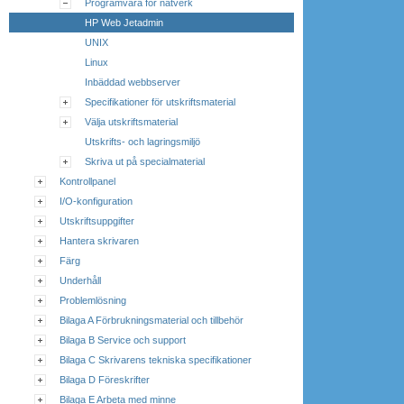
Programvara för nätverk
HP Web Jetadmin
UNIX
Linux
Inbäddad webbserver
Specifikationer för utskriftsmaterial
Välja utskriftsmaterial
Utskrifts- och lagringsmiljö
Skriva ut på specialmaterial
Kontrollpanel
I/O-konfiguration
Utskriftsuppgifter
Hantera skrivaren
Färg
Underhåll
Problemlösning
Bilaga A Förbrukningsmaterial och tillbehör
Bilaga B Service och support
Bilaga C Skrivarens tekniska specifikationer
Bilaga D Föreskrifter
Bilaga E Arbeta med minne