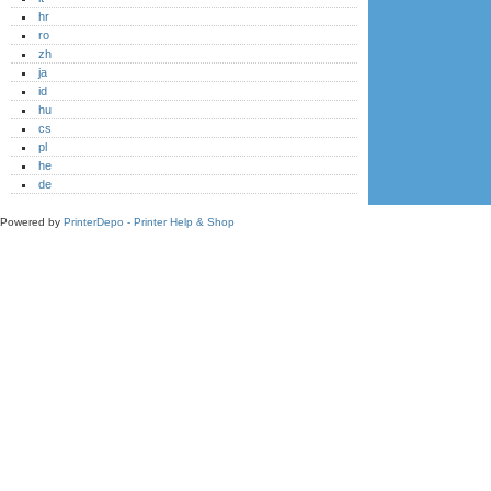
hr
ro
zh
ja
id
hu
cs
pl
he
de
Powered by
PrinterDepo - Printer Help & Shop