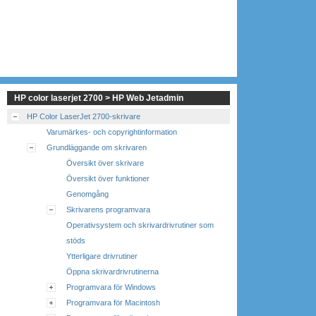
HP color laserjet 2700 > HP Web Jetadmin
HP Color LaserJet 2700-skrivare
Varumärkes- och copyrightinformation
Grundläggande om skrivaren
Översikt över skrivare
Översikt över funktioner
Genomgång
Skrivarens programvara
Operativsystem och skrivardrivrutiner som
stöds
Ytterligare drivrutiner
Öppna skrivardrivrutinerna
Programvara för Windows
Programvara för Macintosh