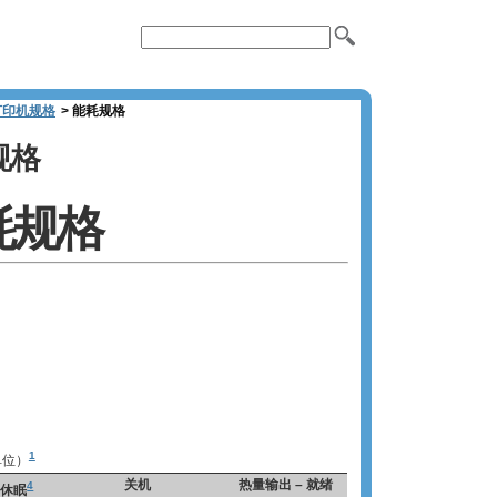
 打印机规格
>
能耗规格
规格
耗规格
1
单位）
关机
热量输出 – 就绪
4
休眠