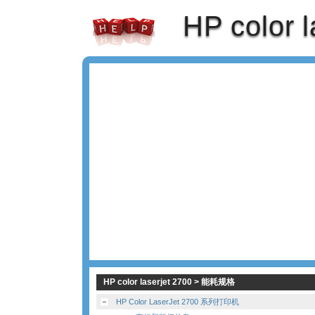
HP color l
HP color laserjet 2700 > 能耗规格
HP Color LaserJet 2700 系列打印机