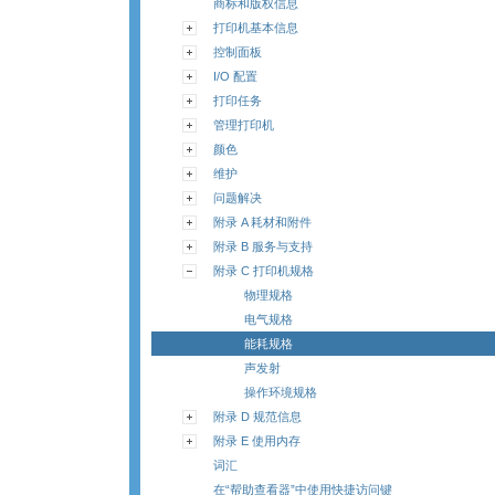
商标和版权信息
打印机基本信息
控制面板
I/O 配置
打印任务
管理打印机
颜色
维护
问题解决
附录 A 耗材和附件
附录 B 服务与支持
附录 C 打印机规格
物理规格
电气规格
能耗规格
声发射
操作环境规格
附录 D 规范信息
附录 E 使用内存
词汇
在“帮助查看器”中使用快捷访问键