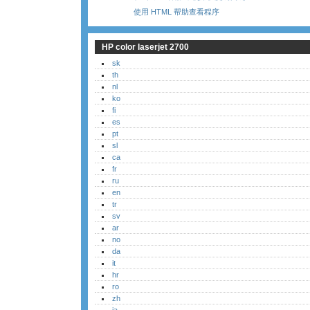
使用 HTML 帮助查看程序
HP color laserjet 2700
sk
th
nl
ko
fi
es
pt
sl
ca
fr
ru
en
tr
sv
ar
no
da
it
hr
ro
zh