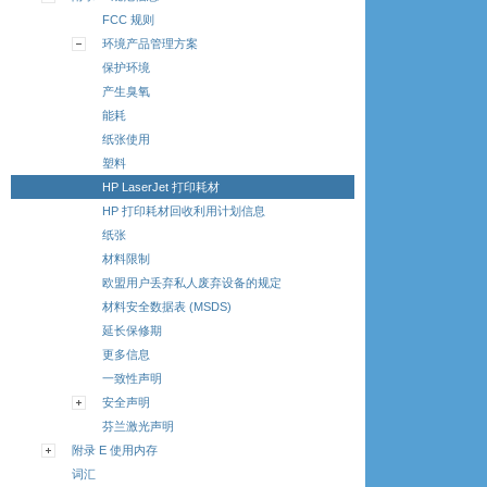
FCC 规则
环境产品管理方案
保护环境
产生臭氧
能耗
纸张使用
塑料
HP LaserJet 打印耗材
HP 打印耗材回收利用计划信息
纸张
材料限制
欧盟用户丢弃私人废弃设备的规定
材料安全数据表 (MSDS)
延长保修期
更多信息
一致性声明
安全声明
芬兰激光声明
附录 E 使用内存
词汇