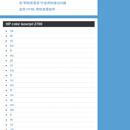
在“帮助查看器”中使用快捷访问键
使用 HTML 帮助查看程序
HP color laserjet 2700
sk
th
nl
ko
fi
es
pt
sl
ca
fr
ru
en
tr
sv
ar
no
da
it
hr
ro
zh